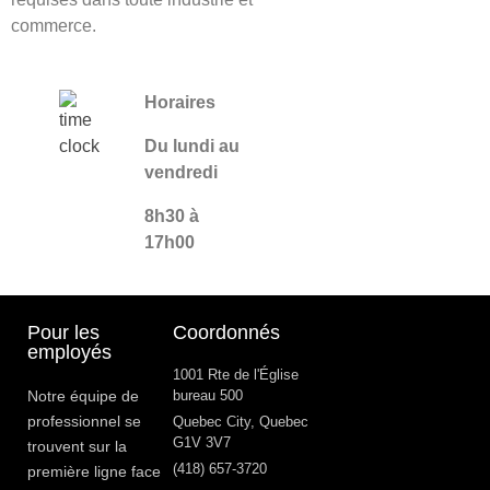
commerce.
Horaires
Du lundi au
vendredi
8h30 à
17h00
Pour les
Coordonnés
employés
1001 Rte de l'Église
Notre équipe de
bureau 500
professionnel se
Quebec City, Quebec
G1V 3V7
trouvent sur la
(418) 657-3720
première ligne face