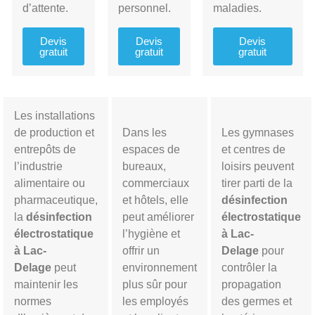
d’attente.
personnel.
maladies.
Devis
Devis
Devis
gratuit
gratuit
gratuit
Les installations
de production et
Dans les
Les gymnases
entrepôts de
espaces de
et centres de
l’industrie
bureaux,
loisirs peuvent
alimentaire ou
commerciaux
tirer parti de la
pharmaceutique,
et hôtels, elle
désinfection
la
désinfection
peut améliorer
électrostatique
électrostatique
l’hygiène et
à
Lac-
à
Lac-
offrir un
Delage
pour
Delage
peut
environnement
contrôler la
maintenir les
plus sûr pour
propagation
normes
les employés
des germes et