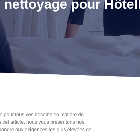
 nettoyage pour Hôtell
ce pour tous vos besoins en matière de
cet article, nous vous présentons nos
épondre aux exigences les plus élevées de