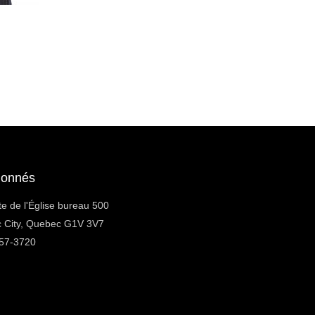
donnés
e de l'Église bureau 500
 City, Quebec G1V 3V7
657-3720